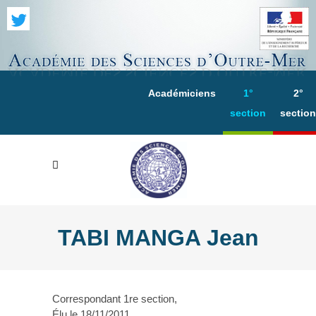
Académiciens
1°
2°
section
section
TABI MANGA Jean
Correspondant 1re section,
Élu le 18/11/2011