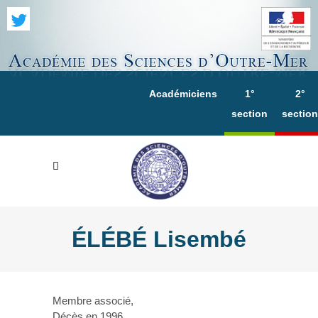
Académiciens
1°
2°
section
section
ÉLÉBÉ Lisembé
Membre associé,
Décès en 1996