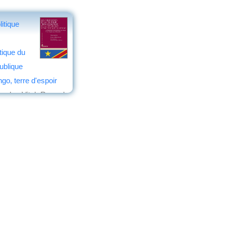
itique
ique du
ublique
o, terre d'espoir
erhe, Vital- Rocard,
wa Mpungu, Grégoire