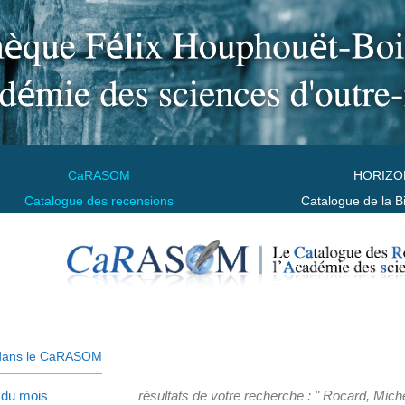
CaRASOM
HORIZO
Catalogue des recensions
Catalogue de la B
dans le CaRASOM
 du mois
résultats de votre recherche : " Rocard, Miche