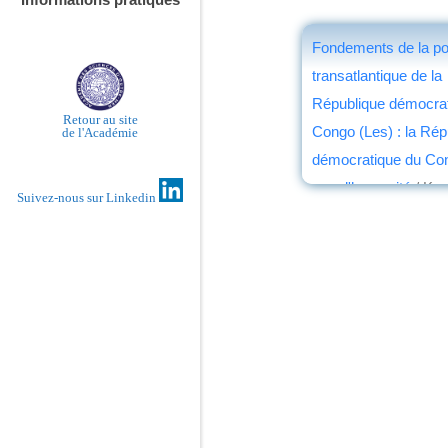
Fondements de la pol
transatlantique de la
République démocrat
Retour au site
Congo (Les) : la Rép
de l'Académie
démocratique du Cong
pour l'humanité
/ Kam
Suivez-nous sur Linkedin
Michel- Bakandeja 
éd. Larcier
, 2011
par
Jean Nemo