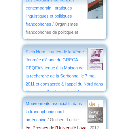
contemporain : pratiques
linguistiques et politiques
francophones
/ Organismes
francophones de politique et
d'aménagement linguistiques
éd. la Passe du vent
, 2012
Plein Nord ! : actes de la Vème
par
Joëlle le Morzellec
Journée d'étude du GRECA-
CEQFAN tenue à la Maison de
la recherche de la Sorbonne, le 7 mai
2011 et consacrée à l'appel du Nord dans
l'écrit canadien-français ancien et
moderne
/ Bernard Emont
Mouvements associatifs dans
éd. le Bretteur
, 2012
la francophonie nord-
par
Christian Lochon
américaine
/ Guilbert, Lucille
éd. Presses de l'Université Laval
, 2012