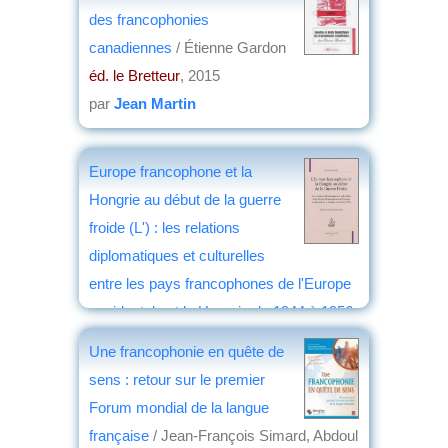
des francophonies
canadiennes
/ Étienne Gardon
éd. le Bretteur
, 2015
par
Jean Martin
Europe francophone et la
Hongrie au début de la guerre
froide (L') : les relations
diplomatiques et culturelles
entre les pays francophones de l'Europe
occidentale et la Hongrie de 1944 à 1956
/ Fejérdy, Gergely
Une francophonie en quête de
éd. Honoré Champion
, 2014
sens : retour sur le premier
par
Élisabeth Dufourcq
Forum mondial de la langue
française
/ Jean-François Simard, Abdoul