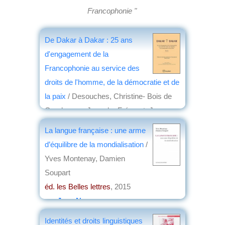
Francophonie "
De Dakar à Dakar : 25 ans
d'engagement de la
Francophonie au service des
droits de l'homme, de la démocratie et de
la paix
/ Desouches, Christine- Bois de
Gaudusson, Jean du- Frémont, Jacques-
Maila, Joseph
La langue française : une arme
éd. Bruylant
, 2015
d’équilibre de la mondialisation
/
par
Louis Dominici
Yves Montenay, Damien
Soupart
éd. les Belles lettres
, 2015
par
Jean Nemo
Identités et droits linguistiques