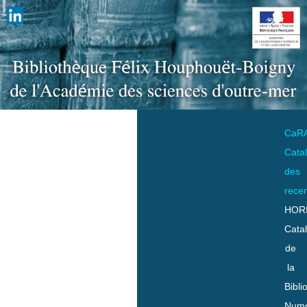
CaR
Cata
des
rece
HOR
Cata
de
la
Bibli
Numo