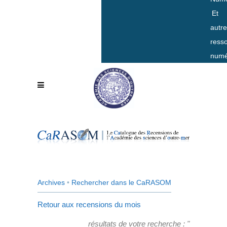
Et
autr
ress
numé
Archives
•
Rechercher dans le CaRASOM
Retour aux recensions du mois
résultats de votre recherche : "