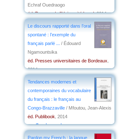
Echraf Ouedraogo
éd. Presses de l'Université Laval
, 2014
par
Joëlle le Morzellec
Le discours rapporté dans l’oral
spontané : l’exemple du
français parlé ...
/ Édouard
Ngamountsika
éd. Presses universitaires de Bordeaux
,
2014
par
Jean Nemo
Tendances modernes et
contemporaines du vocabulaire
du français : le français au
Congo-Brazzaville
/ Mfoutou, Jean-Alexis
éd. Publibook
, 2014
par
Guy Lavorel
Pardon my French : la langue