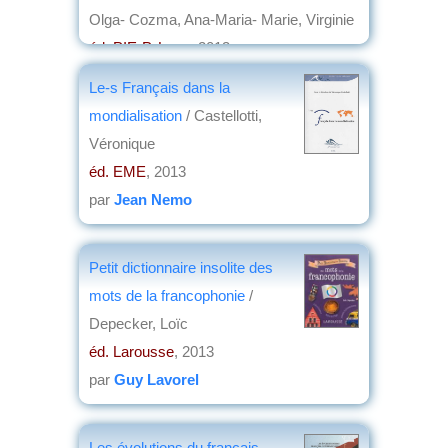
Olga- Cozma, Ana-Maria- Marie, Virginie
éd. PIE-P. Lang
, 2013
par
Joëlle le Morzellec
Le-s Français dans la
mondialisation
/ Castellotti,
Véronique
éd. EME
, 2013
par
Jean Nemo
Petit dictionnaire insolite des
mots de la francophonie
/
Depecker, Loïc
éd. Larousse
, 2013
par
Guy Lavorel
Les évolutions du français