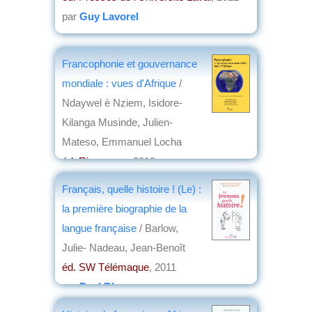
par
Guy Lavorel
Francophonie et gouvernance
mondiale : vues d'Afrique
/
Ndaywel è Nziem, Isidore-
Kilanga Musinde, Julien-
Mateso, Emmanuel Locha
éd. Riveneuve
, 2012
par
Guy Lavorel
Français, quelle histoire ! (Le) :
la première biographie de la
langue française
/ Barlow,
Julie- Nadeau, Jean-Benoît
éd. SW Télémaque
, 2011
par
Paul Blanc