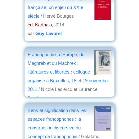
française, un enjeu du XXIe
siècle
/ Hervé Bourges
éd. Karthala
, 2014
par
Guy Lavorel
Francophonies d'Europe, du
Maghreb et du Machrek :
littératures et libertés : colloque
organisé à Bruxelles, 18 et 19 novembre
2011
/ Nicole Leclercq et Laurence
Boudart
éd. PIE-P. Lang
, 2013
Sens et signification dans les
par
Christian Lochon
espaces francophones : la
construction discursive du
concept de francophonie
/ Galatanu,