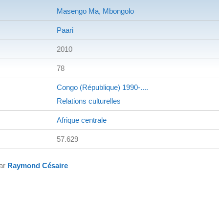
Masengo Ma, Mbongolo
Paari
2010
78
Congo (République)
1990-....
Relations culturelles
Afrique centrale
57.629
par
Raymond Césaire