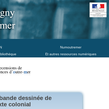
N
Numoutremer
ibliothèque
Et autres ressources numériques
a bande dessinée de
te colonial