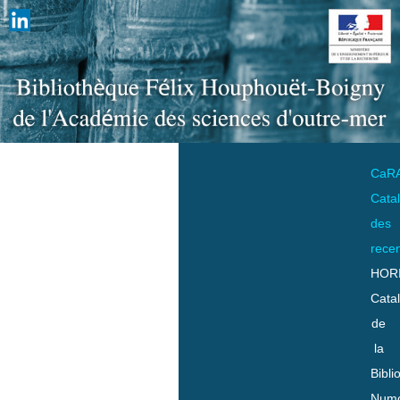
CaR
Cata
des
rece
HOR
Cata
de
la
Bibli
Numo