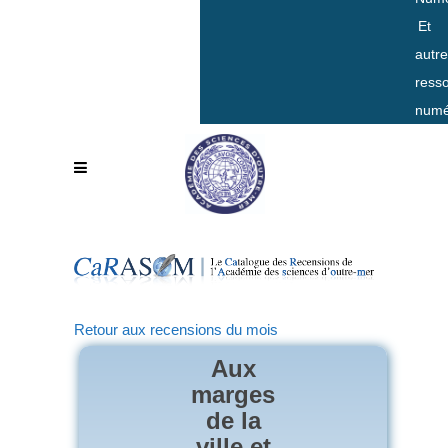
Et
autr
ress
numé
Retour aux recensions du mois
Aux
marges
de la
ville et