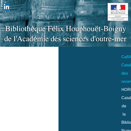
CaR
Cata
des
rece
HOR
Cata
de
la
Bibli
Numo