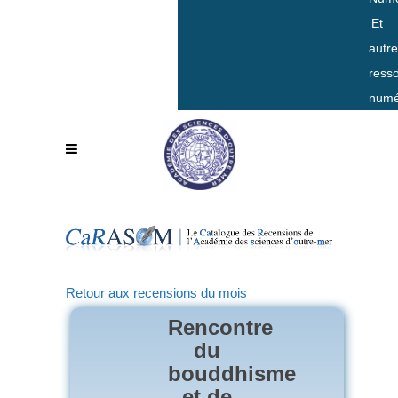
Et
autr
ress
numé
Retour aux recensions du mois
Rencontre
du
bouddhisme
et de