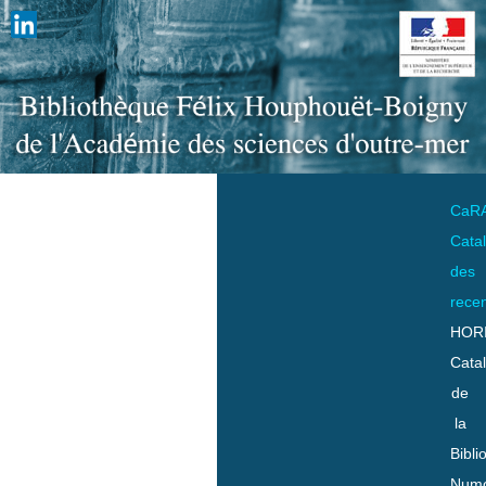
CaR
Cata
des
rece
HOR
Cata
de
la
Bibli
Numo