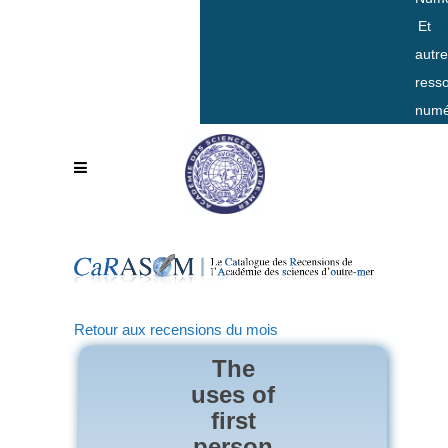
Et
autr
ress
numé
Retour aux recensions du mois
The
uses of
first
person