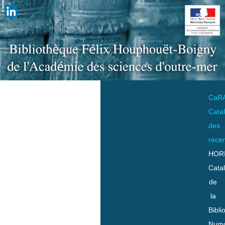
CaR
Cata
des
rece
HOR
Cata
de
la
Bibli
Numo