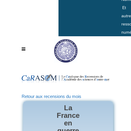
Et
autr
ress
numé
Retour aux recensions du mois
La
France
en
guerre