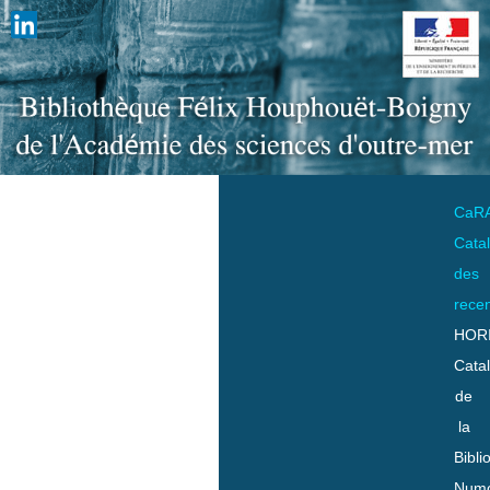
CaR
Cata
des
rece
HOR
Cata
de
la
Bibli
Numo