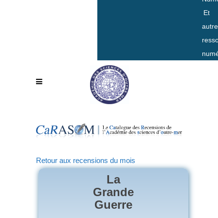
Et
autr
ress
numé
Retour aux recensions du mois
La
Grande
Guerre