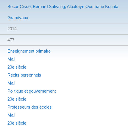
Bocar Cissé, Bernard Salvaing, Albakaye Ousmane Kounta
Grandvaux
2014
477
Enseignement primaire
Mali
20e siècle
Récits personnels
Mali
Politique et gouvernement
20e siècle
Professeurs des écoles
Mali
20e siècle