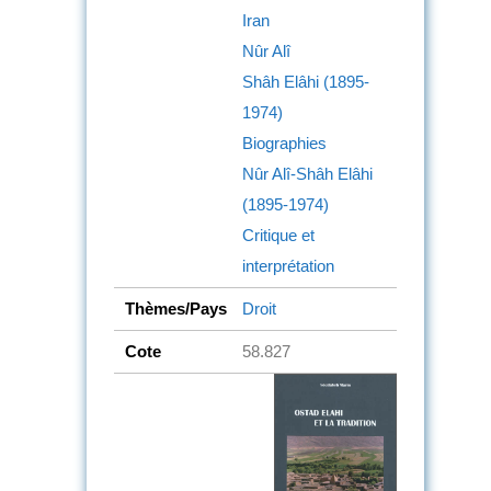
Iran
Nûr Alî
Shâh Elâhi (1895-
1974)
Biographies
Nûr Alî-Shâh Elâhi
(1895-1974)
Critique et
interprétation
Thèmes/Pays
Droit
Cote
58.827