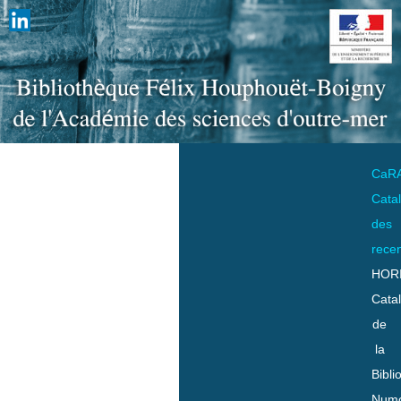
CaR
Cata
des
rece
HOR
Cata
de
la
Bibli
Numo