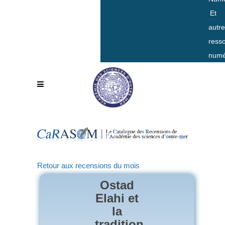
Et
autr
ress
numé
Retour aux recensions du mois
Ostad
Elahi et
la
tradition