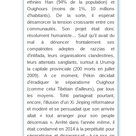
ethnies Han (94% de la population) et
Ouighours (moins de 1%, 10 millions
d’habitants). De la sorte, il espérait
désamorcer la tension croissante entre ces
communautés. Son projet était donc
résolument humaniste… Sauf qu’il avait du
mal à dénoncer frontalement ses
compatriotes adeptes de razzias et
d’intifada, leurs organisations clandestines,
leurs attentats sanglants, surtout à Urumqi
la capitale provinciale (200 morts en juillet
2009). A ce moment, Pékin décidait
d’éradiquer le séparatisme Ouighour
(comme celui Tibétain d’ailleurs), par tous
les moyens. Tohti partageait pourtant,
encore, l’illusion d’un Xi Jinping réformateur
et modéré et se persuadait que son arrivée
allait « tout arranger pour son peuple
désormais ». Arrêté dans l’année même, il
était condamné en 2014 à la perpétuité pour
séparatisme, et disparaissait - à ce jour, on