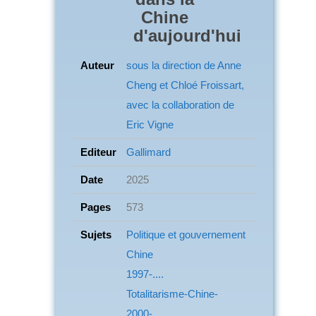
Chine
d'aujourd'hui
Auteur
sous la direction de Anne
Cheng et Chloé Froissart,
avec la collaboration de
Eric Vigne
Editeur
Gallimard
Date
2025
Pages
573
Sujets
Politique et gouvernement
Chine
1997-....
Totalitarisme-Chine-
2000-....