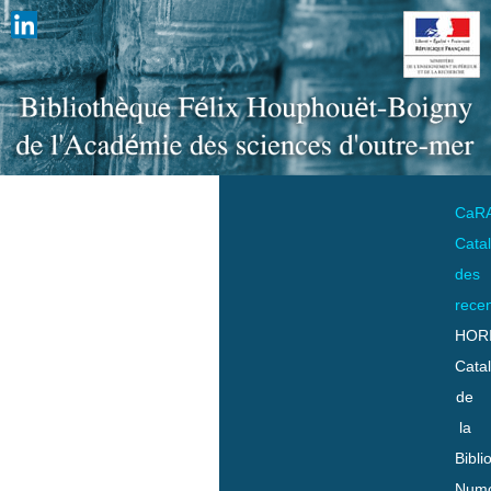
CaR
Cata
des
rece
HOR
Cata
de
la
Bibli
Numo