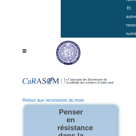
Et
autr
ress
numé
Retour aux recensions du mois
Penser
en
résistance
dans la