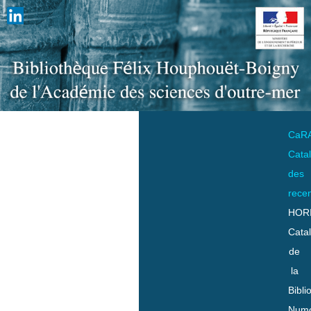
CaR
Cata
des
rece
HOR
Cata
de
la
Bibli
Numo