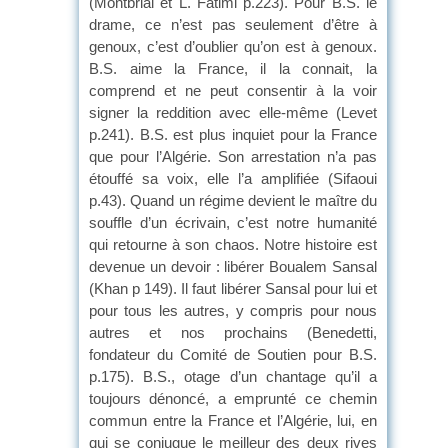
(Montbrial et L. Fatimi p.223). Pour B.S. le
drame, ce n’est pas seulement d’être à
genoux, c’est d’oublier qu’on est à genoux.
B.S. aime la France, il la connait, la
comprend et ne peut consentir à la voir
signer la reddition avec elle-même (Levet
p.241). B.S. est plus inquiet pour la France
que pour l’Algérie. Son arrestation n’a pas
étouffé sa voix, elle l’a amplifiée (Sifaoui
p.43). Quand un régime devient le maître du
souffle d’un écrivain, c’est notre humanité
qui retourne à son chaos. Notre histoire est
devenue un devoir : libérer Boualem Sansal
(Khan p 149). Il faut libérer Sansal pour lui et
pour tous les autres, y compris pour nous
autres et nos prochains (Benedetti,
fondateur du Comité de Soutien pour B.S.
p.175). B.S., otage d’un chantage qu’il a
toujours dénoncé, a emprunté ce chemin
commun entre la France et l’Algérie, lui, en
qui se conjugue le meilleur des deux rives