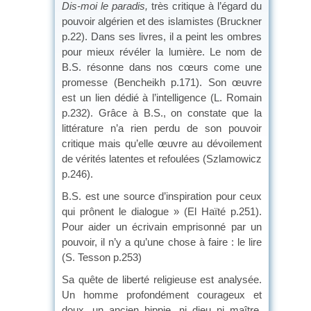
Dis-moi le paradis,
très critique à l’égard du
pouvoir algérien et des islamistes (Bruckner
p.22). Dans ses livres, il a peint les ombres
pour mieux révéler la lumière. Le nom de
B.S. résonne dans nos cœurs come une
promesse (Bencheikh p.171). Son œuvre
est un lien dédié à l’intelligence (L. Romain
p.232). Grâce à B.S., on constate que la
littérature n’a rien perdu de son pouvoir
critique mais qu’elle œuvre au dévoilement
de vérités latentes et refoulées (Szlamowicz
p.246).
B.S. est une source d’inspiration pour ceux
qui prônent le dialogue » (El Haïté p.251).
Pour aider un écrivain emprisonné par un
pouvoir, il n’y a qu’une chose à faire : le lire
(S. Tesson p.253)
Sa quête de liberté religieuse est analysée.
Un homme profondément courageux et
doux, un ancien hippie, ni dieu ni maître,