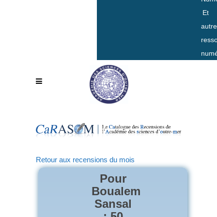
Et
autr
ress
numé
Retour aux recensions du mois
Pour
Boualem
Sansal
: 50