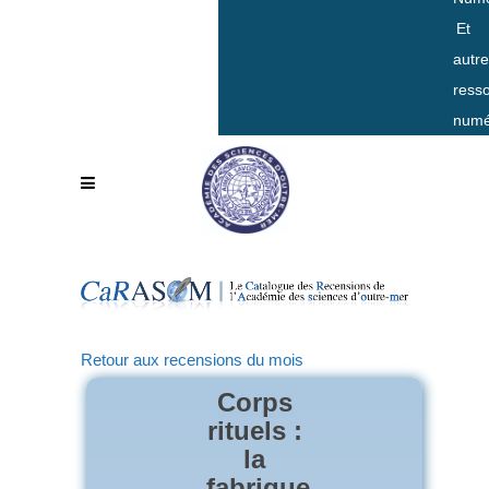
Et
autr
ress
numé
Retour aux recensions du mois
Corps
rituels :
la
fabrique