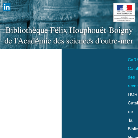
CaR
Cata
des
rece
HOR
Cata
de
la
Bibli
Numo