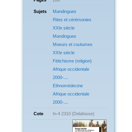
Sujets
Mandingues
Rites et cérémonies
XXIe siècle
Mandingues
Moeurs et coutumes
XXIe siècle
Fétichisme (religion)
Afrique occidentale
2000-....
Ethnomédecine
Afrique occidentale
2000-....
Cote
In-4 2310 (Delafosse)