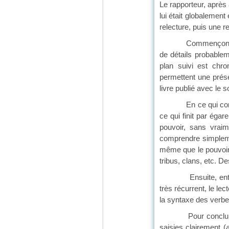
Le rapporteur, après
lui était globalemen
relecture, puis une r
Commençons par les 
de détails probablem
plan suivi est chron
permettent une présen
livre publié avec le 
En ce qui concerne l
ce qui finit par égar
pouvoir, sans vraim
comprendre simplemen
même que le pouvoir
tribus, clans, etc. D
Ensuite, entre l’o
très récurrent, le le
la syntaxe des verbe
Pour conclure, il s’
saisies clairement (