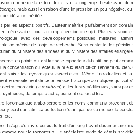
 avoir commencé la lecture de ce livre, a longtemps hésité avant de r
t étranger, mais aussi en raison d’une impression un peu négative, ou
econsidération méritée.
aspects positifs. L’auteur maîtrise parfaitement son domaine et 
ent nécessaires pour la compréhension du sujet. Plusieurs sources 
ologique, avec des développements politiques, militaires, administr
tation précise de l’objet de recherche. Sans conteste, le spécialiste
soutien du Ministère des armées et du Ministère des affaires étrangère
es points qui ont laissé le rapporteur dubitatif, on peut commencer
er la concentration du lecteur, le mieux étant dit-on l’ennemi du bien
ent saisir les dynamiques essentielles. Même l’introduction et l
t le déroulement de cette période historique compliquée qui voit s’a
 central marocain (le
makhzen
) et les tribus séditieuses, sans parle
es synthèses, de temps à autre, eussent été fort utiles.
nomastique arabo-berbère et les noms communs provenant de ce
cteur y perd son latin. La perfection n’étant pas de ce monde, la ponct
s, etc.
agit d’un livre qui est le fruit d’un long travail documentaire, mér
a minima
pour le rapporteur). Le spécialiste avide de détails s’y dé