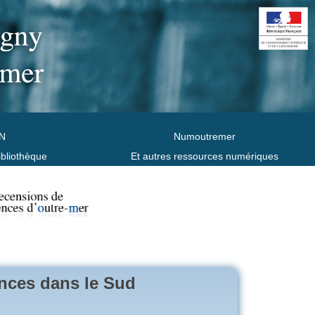
N
Numoutremer
ibliothèque
Et autres ressources numériques
ances dans le Sud