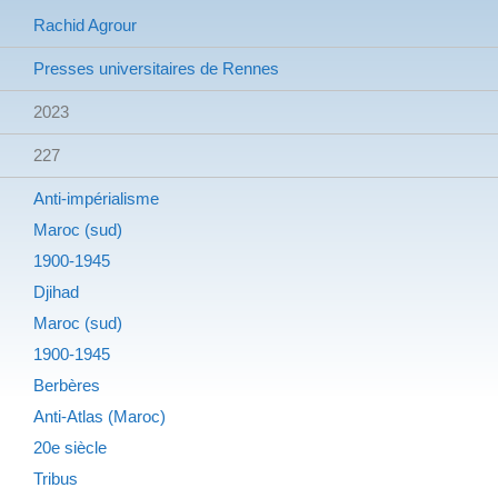
Rachid Agrour
Presses universitaires de Rennes
2023
227
Anti-impérialisme
Maroc (sud)
1900-1945
Djihad
Maroc (sud)
1900-1945
Berbères
Anti-Atlas (Maroc)
20e siècle
Tribus