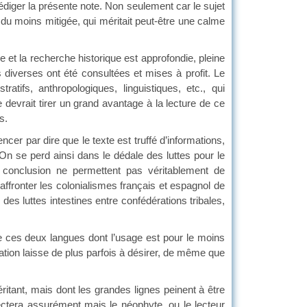
édiger la présente note. Non seulement car le sujet
 du moins mitigée, qui méritait peut-être une calme
la recherche historique est approfondie, pleine
diverses ont été consultées et mises à profit. Le
atifs, anthropologiques, linguistiques, etc., qui
 devrait tirer un grand avantage à la lecture de ce
s.
 par dire que le texte est truffé d’informations,
. On se perd ainsi dans le dédale des luttes pour le
a conclusion ne permettent pas véritablement de
ffronter les colonialismes français et espagnol de
r des luttes intestines entre confédérations tribales,
s deux langues dont l’usage est pour le moins
uation laisse de plus parfois à désirer, de même que
itant, mais dont les grandes lignes peinent à être
lectera assurément mais le néophyte, ou le lecteur