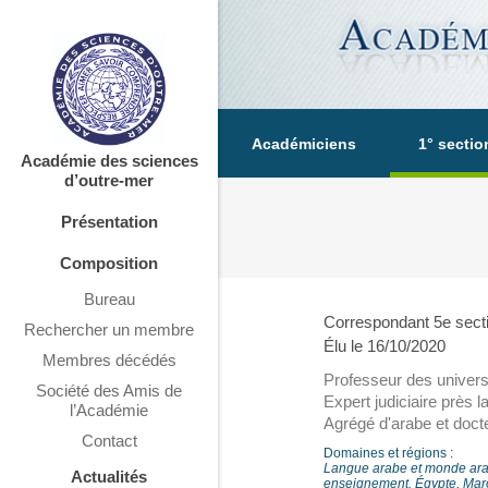
Académiciens
1° sectio
Académie des sciences
d’outre-mer
Présentation
Composition
Bureau
Correspondant 5e sect
Rechercher un membre
Élu le 16/10/2020
Membres décédés
Professeur des univers
Société des Amis de
Expert judiciaire près 
l’Académie
Agrégé d'arabe et docte
Contact
Domaines et régions :
Langue arabe et monde arab
Actualités
enseignement. Égypte, Maro