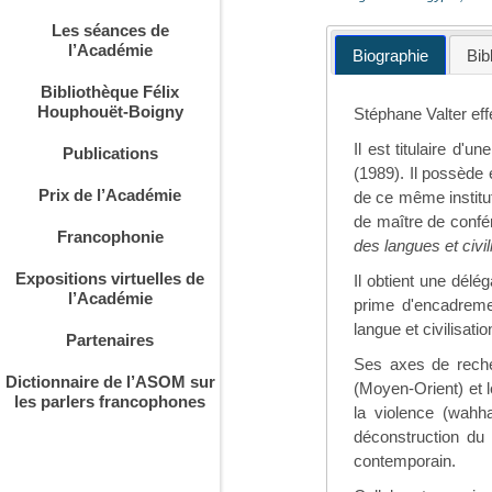
Les séances de
l’Académie
Biographie
Bib
Bibliothèque Félix
Houphouët-Boigny
Stéphane Valter eff
Il est titulaire d'
Publications
(1989). Il possède 
Prix de l’Académie
de ce même institut
de maître de confér
Francophonie
des langues et civil
Expositions virtuelles de
Il obtient une dél
l’Académie
prime d'encadremen
langue et civilisatio
Partenaires
Ses axes de reche
Dictionnaire de l’ASOM sur
(Moyen-Orient) et l
les parlers francophones
la violence (wahh
déconstruction du 
contemporain.