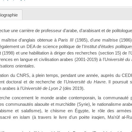
liographie
ectue une carrière de professeur d'arabe, d'arabisant et de politologue
une maîtrise d’anglais obtenue à
Paris III
(1985), d'une maîtrise (1986
également un DEA de science politique de l’
Institut d’études politiqu
 (1998) et une habilitation à diriger des recherches (section 15) de l’
ences en langue et civilisation arabes (2001-2019) à l’
Université du
isations orientales
.
égation du CNRS, à plein temps, pendant une année, auprès du CED
t doctoral et de recherche de l'
Université du Havre
. Il poursuit
n arabes à l’
Université de Lyon 2
(dès 2019).
rche concernent le monde arabe contemporain, la communauté pol
es communautés alaouite et murchidite (Syrie), le nationalisme arabe,
abisme et salafisme), le chiisme en Égypte, le rôle des armée
sacré en islam (à travers le livre d'un poète iraqien, Ma'rûf al-