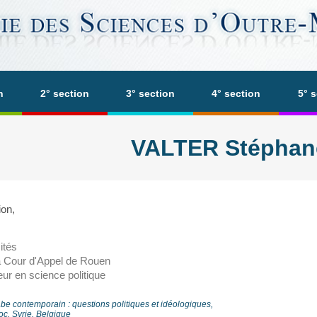
n
2° section
3° section
4° section
5° 
VALTER Stéphan
ion,
ités
la Cour d'Appel de Rouen
ur en science politique
e contemporain : questions politiques et idéologiques,
c, Syrie, Belgique