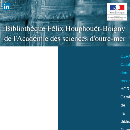
CaR
Cata
des
rece
HOR
Cata
de
la
Bibli
Numo