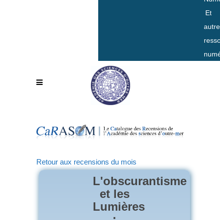
Et
autr
ress
numé
Retour aux recensions du mois
L'obscurantisme
et les
Lumières
: