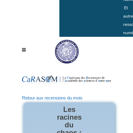
Et
autr
ress
numé
Retour aux recensions du mois
Les
racines
du
chaos :