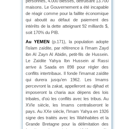
personnes, 4.000 blessés, détruisant 13.700
maisons. Le Gouvernement a été incapable
de réagir comme pour la faillite économique
qui aboutit au défaut de paiement des
intérêts de la dette atteignant 92 milliards $,
soit 170% du PIB.
Au YEMEN
(p.171), la population adopte
l’islam zaïdite, par référence à l’Imam Zayd
ibn Al Zayn Al Abidin, petit-fils de Hussein.
Le Zaïdite Yahya Ibn Hussein al Rassi
arrive à Saada en 898 pour régler des
conflits intertribaux. Il fonde l’imamat zaïdite
qui durera jusqu’en 1962. Les Imams
percevront la zakat, appelleront au djihad et
imposeront la charia aux dépens des lois
tribales, d’où les conflits avec les tribus. Au
XVIe siècle, les Imams centraliseront le
pays. Au XXe siècle, l’Imam Yahya en 1926
signe des traités avec les Wahhabites et la
Grande Bretagne pour la délimitation des