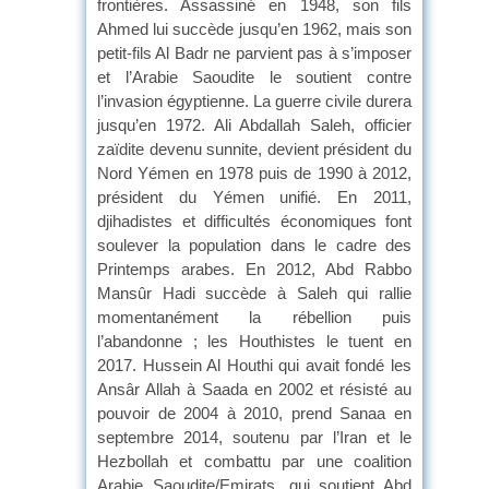
frontières. Assassiné en 1948, son fils
Ahmed lui succède jusqu’en 1962, mais son
petit-fils Al Badr ne parvient pas à s’imposer
et l’Arabie Saoudite le soutient contre
l’invasion égyptienne. La guerre civile durera
jusqu’en 1972. Ali Abdallah Saleh, officier
zaïdite devenu sunnite, devient président du
Nord Yémen en 1978 puis de 1990 à 2012,
président du Yémen unifié. En 2011,
djihadistes et difficultés économiques font
soulever la population dans le cadre des
Printemps arabes. En 2012, Abd Rabbo
Mansûr Hadi succède à Saleh qui rallie
momentanément la rébellion puis
l’abandonne ; les Houthistes le tuent en
2017. Hussein Al Houthi qui avait fondé les
Ansâr Allah à Saada en 2002 et résisté au
pouvoir de 2004 à 2010, prend Sanaa en
septembre 2014, soutenu par l’Iran et le
Hezbollah et combattu par une coalition
Arabie Saoudite/Emirats, qui soutient Abd