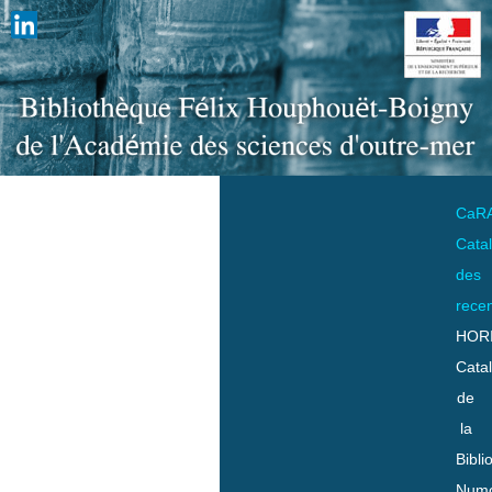
CaR
Cata
des
rece
HOR
Cata
de
la
Bibli
Numo