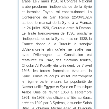
arabe. Le 7 mars 1920, le Congrès National
arabe proclame l’indépendance de la Syrie
et intronise Faysal roi constitutionnel. La
Conférence de San Remo (25/04/1920)
attribue le mandat de la Syrie à la France.
Le 24 juillet 1920, Gouraud entre à Damas.
Le Traité franco-syrien de 1936, proclame
l’indépendance de la Syrie, mais en 1938, la
France donne à la Turquie le sandjak
d’Alexandrette afin qu’elle ne s’allie pas
avec l’Allemagne. La Constitution est
restaurée en 1942, des élections tenues,
Choukri Al Kouatly élu président. Le 7 avril
1946, les forces françaises évacuent la
Syrie. Plusieurs coups d’État interrompent
le régime parlementaire. La popularité de
Nasser unifie Égypte et Syrie en République
Arabe Unie de février 1958 à septembre
1961. En 1963, des officiers affiliés au Baas,
créé en 1940 par 3 Syriens, le sunnite Salah
Bitar, le chrétien Michel Aflaq et l’alaouite