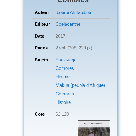
Auteur
Ibouroi Ali Tabibou
Editeur
Coelacanthe
Date
2017
Pages
2 vol. (208, 229 p.)
Sujets
Esclavage
Comores
Histoire
Makua (peuple d'Afrique)
Comores
Histoire
Cote
62.120