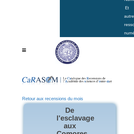
Et
autr
ress
numé
Retour aux recensions du mois
De
l'esclavage
aux
Comores