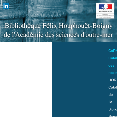
CaR
Cata
des
rece
HOR
Cata
de
la
Bibli
Numo