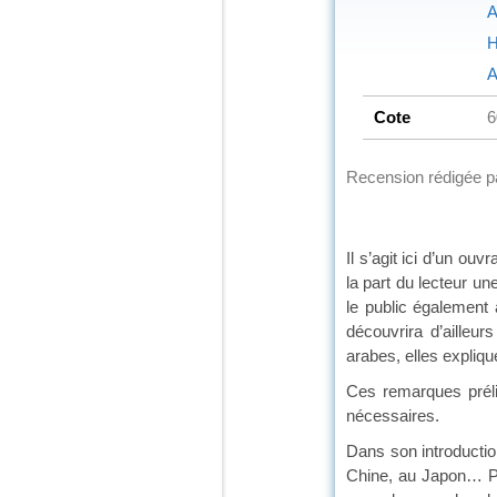
A
H
A
Cote
6
Recension rédigée 
Il s’agit ici d’un o
la part du lecteur une
le public également
découvrira d’ailleur
arabes, elles expliqu
Ces remarques prélim
nécessaires.
Dans son introductio
Chine, au Japon… Pui