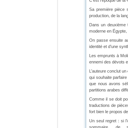
C’est l’époque de la
Sa première pièce s
production, de la lang
Dans un deuxième te
moderne en Égypte, 
On passe ensuite au 
identité et d’une synt
Les emprunts à Moli
ennemi des dévots et
L’auteure conclut un
qui souhaite parfair
que nous avons séle
partitions arabes diff
Comme il se doit pou
traductions de pièce
fort bien le propos de
Un seul regret : si 
sommaire, de su