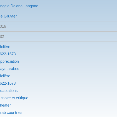
ngela Daiana Langone
e Gruyter
016
32
olière
622-1673
ppréciation
ays arabes
olière
622-1673
daptations
istoire et critique
heater
rab countries