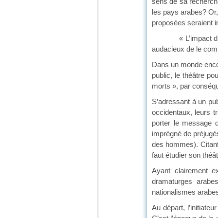
sens de sa recherche 
les pays arabes? Or, 
proposées seraient i
« L’impact du théât
audacieux de le compa
Dans un monde encore
public, le théâtre po
morts », par conséqu
S’adressant à un publ
occidentaux, leurs t
porter le message d
imprégné de préjugés 
des hommes). Citant T
faut étudier son théât
Ayant clairement ex
dramaturges arabes
nationalismes arabes
Au départ, l’initiateu