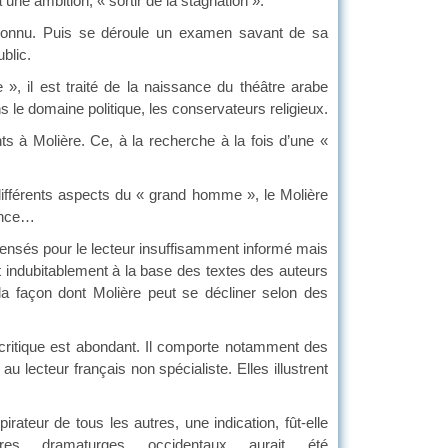
ne ambition, « sortir de la stagnation ».
n connu. Puis se déroule un examen savant de sa
ublic.
, il est traité de la naissance du théâtre arabe
e domaine politique, les conservateurs religieux.
ts à Molière. Ce, à la recherche à la fois d’une «
différents aspects du « grand homme », le Molière
rance…
pensés pour le lecteur insuffisamment informé mais
t indubitablement à la base des textes des auteurs
a façon dont Molière peut se décliner selon des
 critique est abondant. Il comporte notamment des
 lecteur français non spécialiste. Elles illustrent
ateur de tous les autres, une indication, fût-elle
res dramaturges occidentaux aurait été