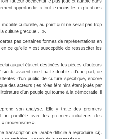
 loin l’auteur occidental le plus joué et adapté dans
lement approfondie, à tout le moins les explications
ité culturelle, au point qu’il ne serait pas trop
 la culture grecque
…
».
 certes pas certaines formes de représentations en
 en ce qu’elle « est susceptible de ressusciter les
e celui auquel étaient destinées les pièces d’auteurs
siècle avaient une finalité double : d’une part, de
e
tentes d’un public de culture spécifique, encore
que des acteurs (les rôles féminins étant joués par
ittérature d’un peuple qui tourne à la démocratie, il
treprend son analyse. Elle y traite des premiers
un parallèle avec les premiers initiateurs des
de « modernisme ».
e transcription de l’arabe difficile à reproduire ici).