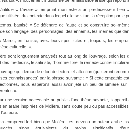
 « Nahda », mouvement multiforme de renaissance arabe qui répond à u
’intitule « L’avare », emprunt manifeste à un prédécesseur bie
ue utilisée, du contexte dans lequel elle se situe, la réception par le p
mps, baptisé « Se défendre de l’autre et se construire soi-même »
de son langage, des personnages, des ennemis, les mêmes que dans l
Maroc, en Tunisie, avec leurs spécificités et, toujours, les emprun
hèse culturelle ».
ère sont longuement analysés tout au long de l’ouvrage, selon les 
 des médecins, le satiriste, l’homme libre, le remède contre l’intolé
 ouvrage qui demande effort de lecture et attention (qui seront récom
e ses connaissances) par la phrase suivante : « Si cette empathie es
ctionnés, nous espérons aussi avoir jeté un peu de lumière sur l
érentes ».
r une version accessible au public d’une thèse savante, l’appareil
s en arabe inspirées de Molière, sans doute peu ou pas accessibles au
 l’auteure.
l’on comprend fort bien que Molière est devenu un auteur arabe inspir
ccès sinon équivalents du moins significatifs d’aut