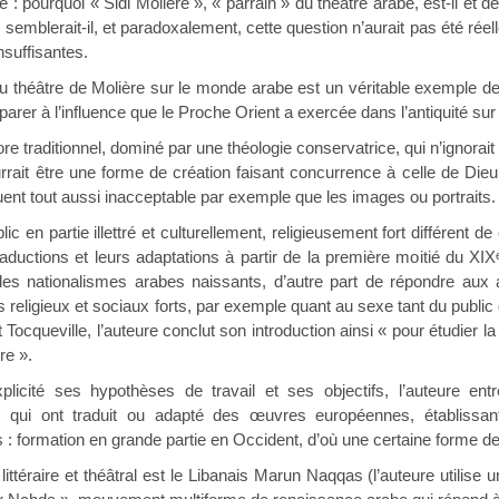
: pourquoi « Sidi Molière », « parrain » du théâtre arabe, est-il et de
semblerait-il, et paradoxalement, cette question n’aurait pas été réel
nsuffisantes.
re de Molière sur le monde arabe est un véritable exemple de mobil
rer à l’influence que le Proche Orient a exercée dans l’antiquité sur
 traditionnel, dominé par une théologie conservatrice, qui n’ignorait
urrait être une forme de création faisant concurrence à celle de Dieu
ent tout aussi inacceptable par exemple que les images ou portraits.
ic en partie illettré et culturellement, religieusement fort différent d
raductions et leurs adaptations à partir de la première moitié du XIX
es nationalismes arabes naissants, d’autre part de répondre aux at
religieux et sociaux forts, par exemple quant au sexe tant du public 
ocqueville, l’auteure conclut son introduction ainsi « pour étudier la l
re ».
plicité ses hypothèses de travail et ses objectifs, l’auteure en
 qui ont traduit ou adapté des œuvres européennes, établissant 
 : formation en grande partie en Occident, d’où une certaine forme 
r littéraire et théâtral est le Libanais Marun Naqqas (l’auteure utilise un