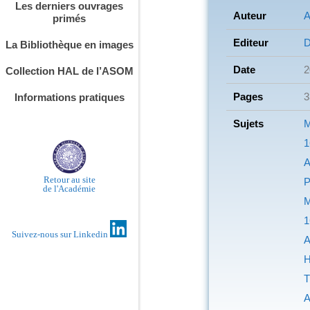
Les derniers ouvrages
Auteur
A
primés
Editeur
D
La Bibliothèque en images
Date
2
Collection HAL de l’ASOM
Pages
3
Informations pratiques
Sujets
M
1
A
Retour au site
P
de l'Académie
M
1
Suivez-nous sur Linkedin
A
H
T
A