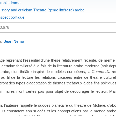
rabic drama
istory and criticism Théâtre (genre littéraire) arabe
spect politique
0.676
par
Jean Nemo
uvrage reprenant l’essentiel d’une thèse relativement récente, de mêm
 certaine familiarité à la fois de la littérature arabe moderne (soit de
 arabe, d’un théâtre inspiré de modèles européens, la
Commedia dell
s au fil de la lecture les relations croisées entre ce théâtre cultur
eront des types d’adaptation de thèmes théâtraux à des fins politiques
inaires n’ont certes pas pour objet de décourager le lecteur. Mais 
n, l’auteure rappelle le succès planétaire du théâtre de Molière, d’a
s constatant son succès et les appropriations par le monde arabe, 