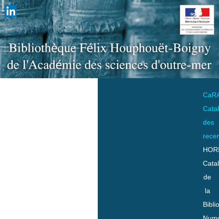
CaR
Cata
des
rece
HOR
Cata
de
la
Bibli
Numo