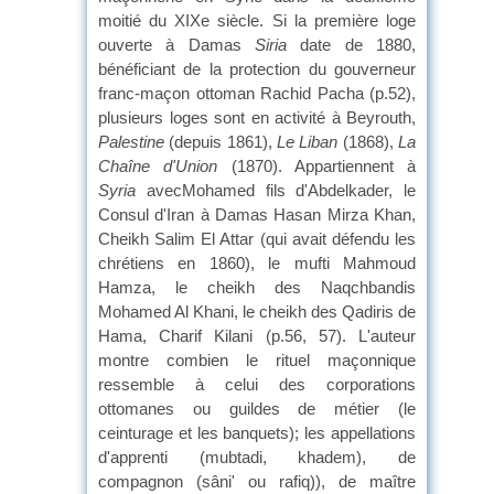
moitié du XIXe siècle. Si la première loge
ouverte à Damas
Siria
date de 1880,
bénéficiant de la protection du gouverneur
franc-maçon ottoman Rachid Pacha (p.52),
plusieurs loges sont en activité à Beyrouth,
Palestine
(depuis 1861),
Le Liban
(1868),
La
Chaîne d'Union
(1870). Appartiennent à
Syria
avecMohamed fils d'Abdelkader, le
Consul d'Iran à Damas Hasan Mirza Khan,
Cheikh Salim El Attar (qui avait défendu les
chrétiens en 1860), le mufti Mahmoud
Hamza, le cheikh des Naqchbandis
Mohamed Al Khani, le cheikh des Qadiris de
Hama, Charif Kilani (p.56, 57). L'auteur
montre combien le rituel maçonnique
ressemble à celui des corporations
ottomanes ou guildes de métier (le
ceinturage et les banquets); les appellations
d'apprenti (mubtadi, khadem), de
compagnon (sâni' ou rafiq)), de maître