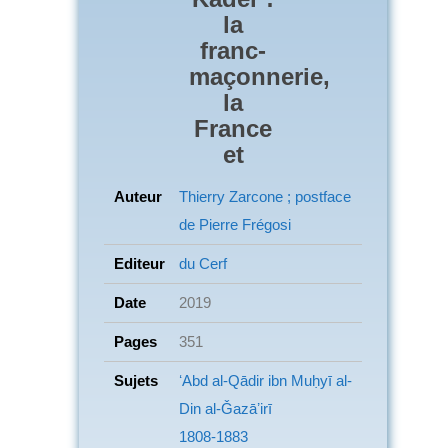
la
franc-
maçonnerie,
la
France
et
Auteur
Thierry Zarcone ; postface
de Pierre Frégosi
Editeur
du Cerf
Date
2019
Pages
351
Sujets
ʻAbd al-Qādir ibn Muḥyī al-
Din al-Ǧazāʼirī
1808-1883