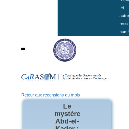
Et
autr
ress
numé
Retour aux recensions du mois
Le
mystère
Abd-el-
Kader :