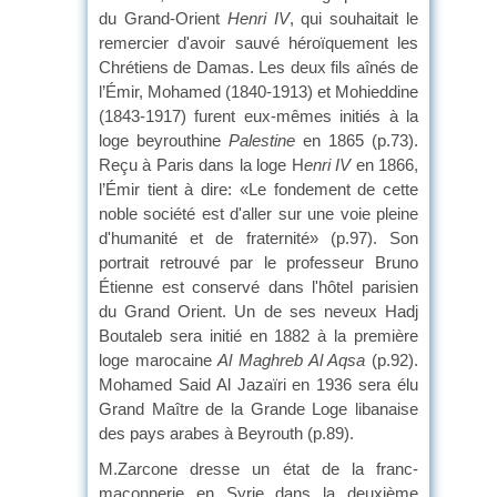
du Grand-Orient
Henri IV
, qui souhaitait le
remercier d'avoir sauvé héroïquement les
Chrétiens de Damas. Les deux fils aînés de
l’Émir, Mohamed (1840-1913) et Mohieddine
(1843-1917) furent eux-mêmes initiés à la
loge beyrouthine
Palestine
en 1865 (p.73).
Reçu à Paris dans la loge H
enri IV
en 1866,
l’Émir tient à dire: «Le fondement de cette
noble société est d'aller sur une voie pleine
d'humanité et de fraternité» (p.97). Son
portrait retrouvé par le professeur Bruno
Étienne est conservé dans l'hôtel parisien
du Grand Orient. Un de ses neveux Hadj
Boutaleb sera initié en 1882 à la première
loge marocaine
Al Maghreb Al Aqsa
(p.92).
Mohamed Said Al Jazaïri en 1936 sera élu
Grand Maître de la Grande Loge libanaise
des pays arabes à Beyrouth (p.89).
M.Zarcone dresse un état de la franc-
maçonnerie en Syrie dans la deuxième