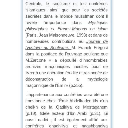
Centrale, le soufisme et les confréries
islamiques, ainsi que pour les sociétés
secrètes dans le monde musulman dont il
révèle l'importance dans
Mystiques
philosophes et Francs-Maçons en islam
(Paris, Jean Maisonneuve, 1993) et dans de
nombreuses contributions au
Journal de
l'Histoire du Soufisme.
M. Franck Frégosi
dans la postface de l'ouvrage souligne que
M.Zarcone « a dépouillé d'innombrables
archives maçonniques inédites pour se
livrer à une opération érudite et raisonnée de
déconstruction de la mythologie
maçonnique de l’Émir» (p.255).
L'appartenance aux confréries aura été une
constance chez l’Émir Abdelkader, fils d'un
cheikh de la Qadiriya de Mostaganem
(p.19), fidèle lecteur d'Ibn Arabi (p.31), lui
aussi qadiri ; il est également affilié aux
confréries chadhiliya et naqshbandiya