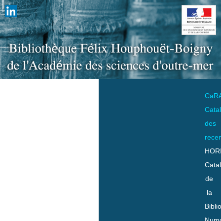
CaR
Cata
des
rece
HOR
Cata
de
la
Bibli
Numo