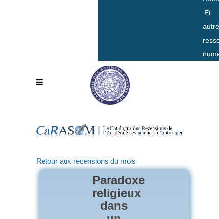
Et
autr
ress
numé
Retour aux recensions du mois
Paradoxe
religieux
dans
un