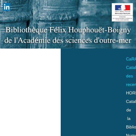
CaR
Cata
des
rece
HOR
Cata
de
la
Bibli
Numo