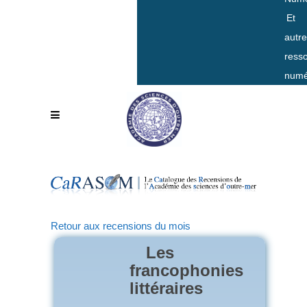
Et
autr
ress
numé
Retour aux recensions du mois
Les
francophonies
littéraires