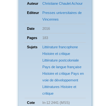
Auteur
Christiane Chaulet Achour
Editeur
Presses universitaires de
Vincennes
Date
2016
Pages
183
Sujets
Littérature francophone
Histoire et critique
Littérature postcoloniale
Pays de langue française
Histoire et critique Pays en
voie de développement
Littératures
Histoire et
critique
Cote
In-12 2441 (MSS)