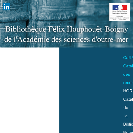
CaR
Cata
des
rece
HOR
Cata
de
la
Bibli
Numo