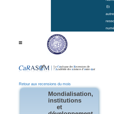
Et
autr
ress
numé
Retour aux recensions du mois
Mondialisation,
institutions
et
développement