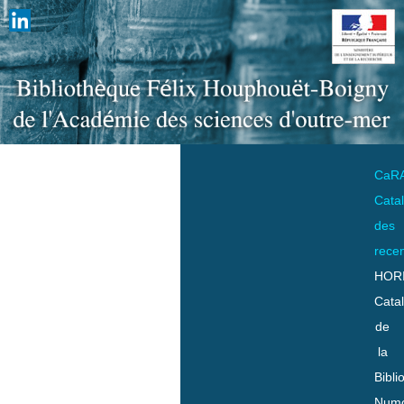
CaR
Cata
des
rece
HOR
Cata
de
la
Bibli
Numo