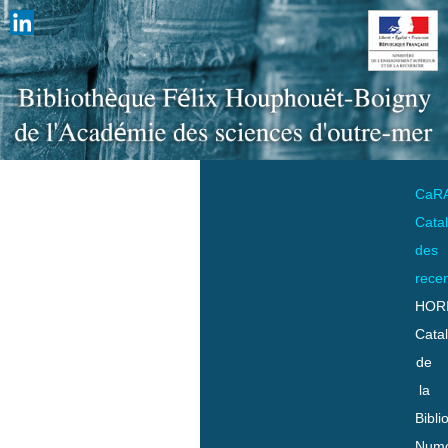
CaR
Cata
des
rece
HOR
Cata
de
la
Bibli
Numo