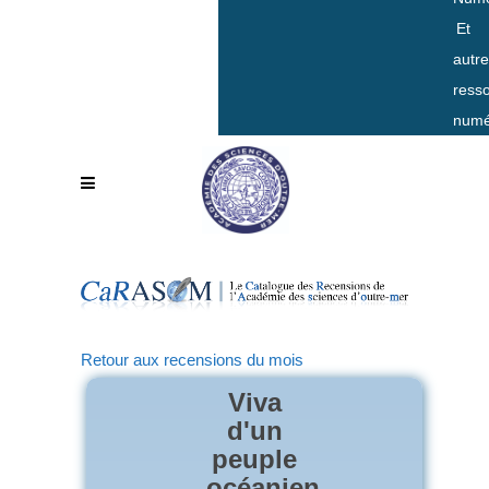
Et
autr
ress
numé
Retour aux recensions du mois
Viva
d'un
peuple
océanien