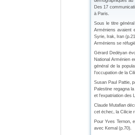
démographiques au Pr
Des 17 communication
à Paris.
Sous le titre généra
Arméniens avaient e
Syrie, Irak, Iran (p.2
Arméniens se réfugiè
Gérard Dedéyan évoqu
National Arménien en
général de la popula
l’occupation de la Cili
Susan Paul Pattie, p
Palestine regagna la
et l’expatriation des
Claude Mutafian décri
cet échec, la Cilici
Pour Yves Ternon, en
avec Kemal (p.70).