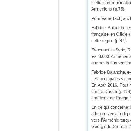
Cette communication 
Arméniens (p.75).
Pour Vahé Tachjian, l
Fabrice Balanche est
française en Cilicie
cette région (p.97).
Evoquant la Syrie, R
les 3.000 Arméniens
guerre, la suspensio
Fabrice Balanche, ex
Les principales vict
En Août 2016, Poutin
contre Daech (p.114).
chrétiens de Raqqa n
En ce qui concerne l
adopter vers l’indé
vers l’Arménie turqu
Géorgie le 26 mai 2