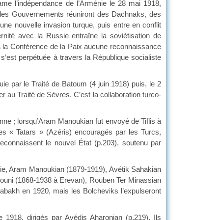
clame l’indépendance de l’Arménie le 28 mai 1918,
nt les Gouvernements réuniront des Dachnaks, des
e nouvelle invasion turque, puis entre en conflit
ernité avec la Russie entraîne la soviétisation de
 à la Conférence de la Paix aucune reconnaissance
e s’est perpétuée à travers la République socialiste
e par le Traité de Batoum (4 juin 1918) puis, le 2
r au Traité de Sèvres. C’est la collaboration turco-
nne ; lorsqu’Aram Manoukian fut envoyé de Tiflis à
les « Tatars » (Azéris) encouragés par les Turcs,
 reconnaissent le nouvel État (p.203), soutenu par
nie, Aram Manoukian (1879-1919), Avétik Sahakian
nouni (1868-1938 à Erevan), Rouben Ter Minassian
rabakh en 1920, mais les Bolcheviks l’expulseront
1918, dirigés par Avédis Aharonian (p.219). Ils