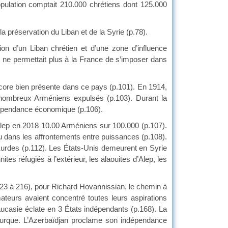
opulation comptait 210.000 chrétiens dont 125.000
a préservation du Liban et de la Syrie (p.78).
ion d’un Liban chrétien et d’une zone d’influence
e ne permettait plus à la France de s’imposer dans
core bien présente dans ce pays (p.101). En 1914,
 nombreux Arméniens expulsés (p.103). Durant la
ndépendance économique (p.106).
à Alep en 2018 10.00 Arméniens sur 100.000 (p.107).
eu dans les affrontements entre puissances (p.108).
Kurdes (p.112). Les États-Unis demeurent en Syrie
es réfugiés à l’extérieur, les alaouites d’Alep, les
23 à 216), pour Richard Hovannissian, le chemin à
teurs avaient concentré toutes leurs aspirations
aucasie éclate en 3 États indépendants (p.168). La
turque. L’Azerbaïdjan proclame son indépendance