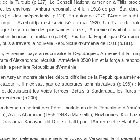
e de la Turquie (p.127). Le Conseil National arménien à Tiflis pro
t les environs ; Ankara reconnaît le 4 juin 1918 ce petit État do
x) et des indépendants (p.129). En automne 2020, l’Arménie subit un
Géorgie. L’Azerbaïdjan est soviétisé en mai 1920. Un Traité de frat
algré la sympathie des puissances alliées, l’Arménie n’avait obtenu
soutien financier ni militaire (p.149). Pourtant la République d’Arméni
, puis à travers la nouvelle République d’Arménie de 1991 (p.181).
, le premier pays à reconnaître la République d’Arménie fut la Turqui
ité d’Alexandropol réduisit l’Arménie à 9500 km et la força à renonce
uisit la première République d’Arménie.
men Asryan montre bien les débuts difficiles de la République arménie
teur », il n’existait pas de structures administratives (p.196)) ; 
s et détruisaient les voies ferrées. Battus à Sardarapat, les Turcs
arménienne (p.200).
n dresse un portrait des Pères fondateurs de la République d’Armé
th), Avétis Aharonian (1866-1948 à Marseille), Hovhannès Katchaz
 Drastamat-Kanayan, dit Dro, se battit pour l’Arménie et le Haut-Ka
que les délégués arméniens envoyés à Versailles le 3 décembre 