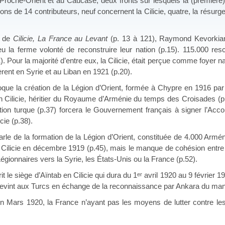
oche-Orient et au Caucase, deux fronts sur lesquels la (première) gu
s de 14 contributeurs, neuf concernent la Cilicie, quatre, la résurge
l de
Cilicie, La France au Levant
(p. 13 à 121), Raymond Kevorkian 
u la ferme volonté de reconstruire leur nation (p.15). 115.000 re
1). Pour la majorité d’entre eux, la Cilicie, était perçue comme foyer n
rent en Syrie et au Liban en 1921 (p.20).
e la création de la Légion d’Orient, formée à Chypre en 1916 par des
 Cilicie, héritier du Royaume d’Arménie du temps des Croisades (p.
tion turque (p.37) forcera le Gouvernement français à signer l’Acco
cie (p.38).
arle de la formation de la Légion d’Orient, constituée de 4.000 Arm
 Cilicie en décembre 1919 (p.45), mais le manque de cohésion entre 
 Légionnaires vers la Syrie, les États-Unis ou la France (p.52).
t le siège d’Aïntab en Cilicie qui dura du 1
avril 1920 au 9 février 1
er
e revint aux Turcs en échange de la reconnaissance par Ankara du mand
 Mars 1920, la France n’ayant pas les moyens de lutter contre les n