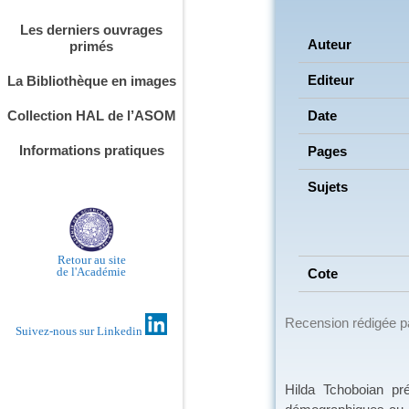
Les derniers ouvrages
Auteur
primés
Editeur
La Bibliothèque en images
Date
Collection HAL de l’ASOM
Informations pratiques
Pages
Sujets
Retour au site
de l'Académie
Cote
Recension rédigée 
Suivez-nous sur Linkedin
Hilda Tchoboian pr