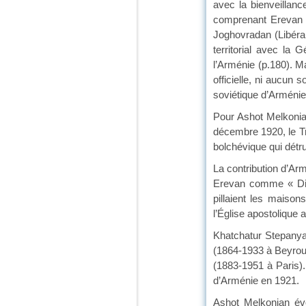
avec la bienveillanc
comprenant Erevan e
Joghovradan (Libérau
territorial avec la 
l’Arménie (p.180). M
officielle, ni aucun 
soviétique d’Arménie
Pour Ashot Melkonian
décembre 1920, le Tra
bolchévique qui détr
La contribution d’Ar
Erevan comme « Dicta
pillaient les maison
l’Église apostolique 
Khatchatur Stepanya
(1864-1933 à Beyrou
(1883-1951 à Paris).
d’Arménie en 1921.
Ashot Melkonian évo