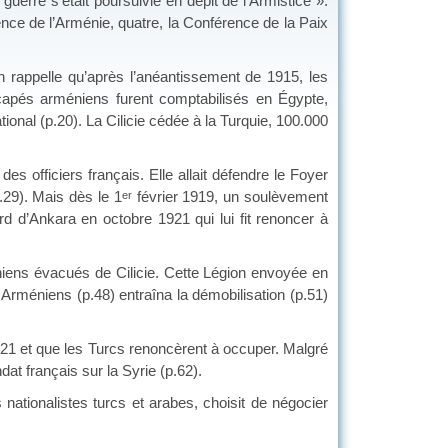
erre s’était poursuivie en dépit de l’Armistice ».
nce de l’Arménie, quatre, la Conférence de la Paix
rappelle qu’après l’anéantissement de 1915, les
scapés arméniens furent comptabilisés en Égypte,
ational (p.20). La Cilicie cédée à la Turquie, 100.000
 officiers français. Elle allait défendre le Foyer
29). Mais dès le 1
février 1919, un soulèvement
er
rd d’Ankara en octobre 1921 qui lui fit renoncer à
éniens évacués de Cilicie. Cette Légion envoyée en
Arméniens (p.48) entraîna la démobilisation (p.51)
921 et que les Turcs renoncèrent à occuper. Malgré
at français sur la Syrie (p.62).
ationalistes turcs et arabes, choisit de négocier