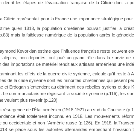
décrit les étapes de l’évacuation française de la Cilicie dont la p
a Cilicie représentait pour la France une importance stratégique pour l
ime qu’en 1918, la population chrétienne pouvait justifier la créat
 (p.88) mais la faiblesse numérique de la population après le génocid
aymond Kevorkian estime que l’influence française reste souvent en
 alépins, non déportés, ont joué un grand rôle dans la survie de
n des importations de matériel rendit aux artisans arméniens une i
aminant les effets de la guerre civile syrienne, calcule qu’il reste 
imes de la crise syrienne sont les minorités chrétiennes qui pèsent p
e et Erdogan s’entendent au détriment des rebelles syriens et des 
 Le communautarisme régissant la société syrienne (p.116), les sunnit
e veulent plus revenir (p.120).
a résurgence de l’État arménien (1918-1921) au sud du Caucase (p.1
pendance était totalement inconnu en 1918. Les mouvements réforma
e ou occidentale et non l’Arménie russe (p.126). En 1918, la Transc
018 se place sous les autorités allemandes empêchant l’invasion 