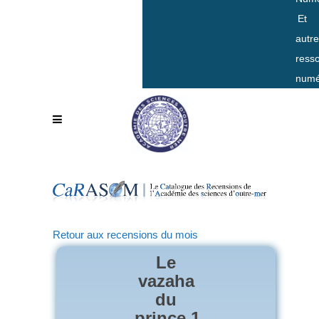
Et
autr
ress
numé
Retour aux recensions du mois
Le
vazaha
du
prince.1,