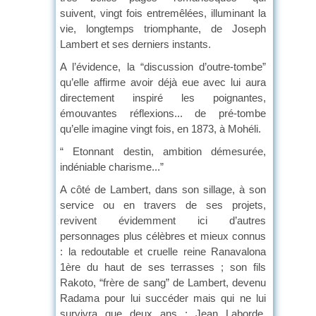
suivent, vingt fois entremêlées, illuminant la
vie, longtemps triomphante, de Joseph
Lambert et ses derniers instants.
A l’évidence, la “discussion d’outre-tombe”
qu’elle affirme avoir déjà eue avec lui aura
directement inspiré les poignantes,
émouvantes réflexions... de pré-tombe
qu’elle imagine vingt fois, en 1873, à Mohéli.
“ Etonnant destin, ambition démesurée,
indéniable charisme...”
A côté de Lambert, dans son sillage, à son
service ou en travers de ses projets,
revivent évidemment ici d’autres
personnages plus célèbres et mieux connus
: la redoutable et cruelle reine Ranavalona
1ère du haut de ses terrasses ; son fils
Rakoto, “frère de sang” de Lambert, devenu
Radama pour lui succéder mais qui ne lui
survivra que deux ans ; Jean Laborde,