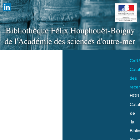
CaR
Cata
des
rece
HOR
Cata
de
la
Bibli
Numo