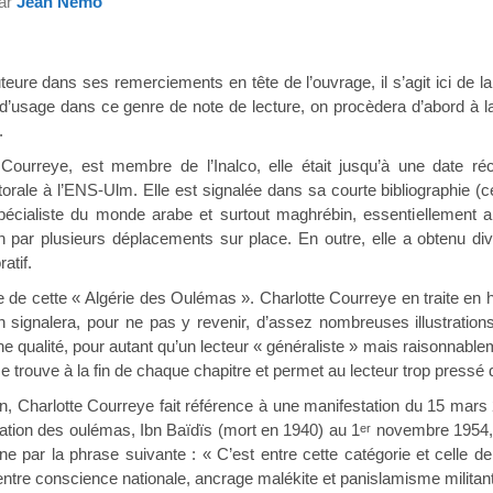
par
Jean Nemo
teure dans ses remerciements en tête de l’ouvrage, il s’agit ici de l
’usage dans ce genre de note de lecture, on procèdera d’abord à la p
.
e Courreye, est membre de l’Inalco, elle était jusqu’à une date ré
rale à l’ENS-Ulm. Elle est signalée dans sa courte bibliographie (c
pécialiste du monde arabe et surtout maghrébin, essentiellement al
n par plusieurs déplacements sur place. En outre, elle a obtenu div
atif.
e de cette « Algérie des Oulémas ». Charlotte Courreye en traite en h
 signalera, pour ne pas y revenir, d’assez nombreuses illustrations,
 qualité, pour autant qu’un lecteur « généraliste » mais raisonnablem
 trouve à la fin de chaque chapitre et permet au lecteur trop pressé de
n, Charlotte Courreye fait référence à une manifestation du 15 mars 2
iation des oulémas, Ibn Baïdïs (mort en 1940) au 1
novembre 1954, a
er
ne par la phrase suivante : « C’est entre cette catégorie et celle de
ntre conscience nationale, ancrage malékite et panislamisme militant