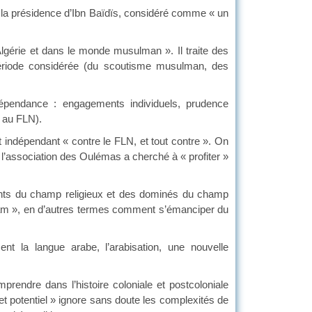
, la présidence d’Ibn Baïdïs, considéré comme « un
Algérie et dans le monde musulman ». Il traite des
 période considérée (du scoutisme musulman, des
ndépendance : engagements individuels, prudence
t au FLN).
 indépendant « contre le FLN, et tout contre ». On
l’association des Oulémas a cherché à « profiter »
nants du champ religieux et des dominés du champ
islam », en d’autres termes comment s’émanciper du
nt la langue arabe, l’arabisation, une nouvelle
prendre dans l’histoire coloniale et postcoloniale
ré et potentiel » ignore sans doute les complexités de