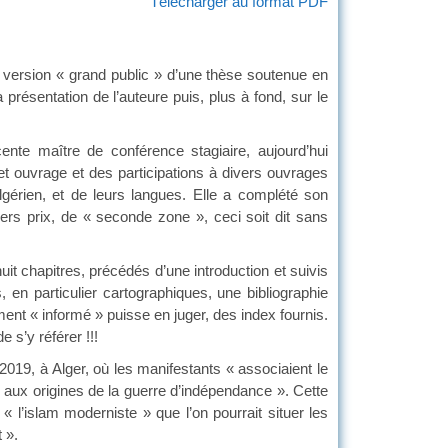
Télécharger au format PDF
a version « grand public » d’une thèse soutenue en
résentation de l’auteure puis, plus à fond, sur le
cente maître de conférence stagiaire, aujourd’hui
et ouvrage et des participations à divers ouvrages
gérien, et de leurs langues. Elle a complété son
ers prix, de « seconde zone », ceci soit dit sans
uit chapitres, précédés d’une introduction et suivis
 en particulier cartographiques, une bibliographie
ent « informé » puisse en juger, des index fournis.
 s’y référer !!!
019, à Alger, où les manifestants « associaient le
ux origines de la guerre d’indépendance ». Cette
 « l’islam moderniste » que l’on pourrait situer les
 ».