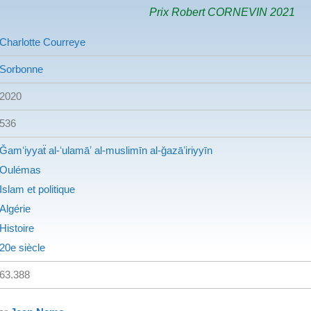
Prix Robert CORNEVIN 2021
Charlotte Courreye
Sorbonne
2020
536
Ǧamʻiyyaẗ al-ʻulamāʼ al-muslimīn al-ǧazāʼiriyyīn
Oulémas
Islam et politique
Algérie
Histoire
20e siècle
63.388