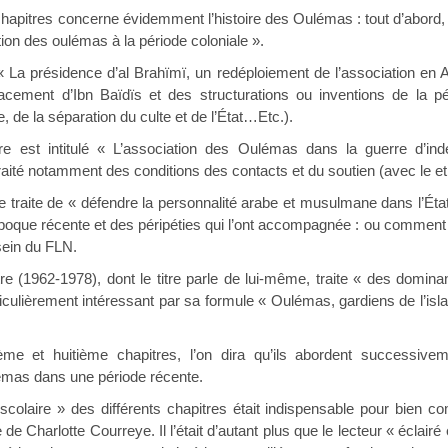
chapitres concerne évidemment l’histoire des Oulémas : tout d’abord
tion des oulémas à la période coloniale ».
 « La présidence d’al Brahïmï, un redéploiement de l’association en 
acement d’Ibn Baïdïs et des structurations ou inventions de la
e, de la séparation du culte et de l’État…Etc.).
re est intitulé « L’association des Oulémas dans la guerre d’i
t traité notamment des conditions des contacts et du soutien (avec le e
e traite de « défendre la personnalité arabe et musulmane dans l’État
époque récente et des péripéties qui l’ont accompagnée : ou comment 
 sein du FLN.
re (1962-1978), dont le titre parle de lui-même, traite « des domi
particulièrement intéressant par sa formule « Oulémas, gardiens de l’
me et huitième chapitres, l’on dira qu’ils abordent successiveme
émas dans une période récente.
colaire » des différents chapitres était indispensable pour bien com
e de Charlotte Courreye. Il l’était d’autant plus que le lecteur « éclai