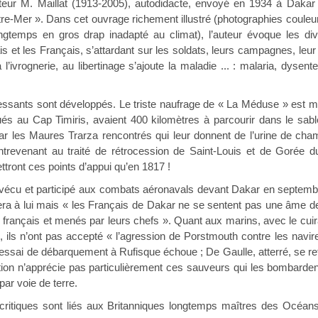
teur M. Maillat (1913-2005), autodidacte, envoyé en 1934 à Dakar q
re-Mer ». Dans cet ouvrage richement illustré (photographies couleu
longtemps en gros drap inadapté au climat), l’auteur évoque les di
is et les Français, s’attardant sur les soldats, leurs campagnes, leur
 à l’ivrognerie, au libertinage s’ajoute la maladie ... : malaria, dysent
essants sont développés. Le triste naufrage de « La Méduse » est m
 au Cap Timiris, avaient 400 kilomètres à parcourir dans le sable 
ar les Maures Trarza rencontrés qui leur donnent de l’urine de cham
trevenant au traité de rétrocession de Saint-Louis et de Gorée du 
ttront ces points d’appui qu’en 1817 !
vécu et participé aux combats aéronavals devant Dakar en septembre
lliera à lui mais « les Français de Dakar ne se sentent pas une âme d
 français et menés par leurs chefs ». Quant aux marins, avec le cuir
 ils n’ont pas accepté « l’agression de Porstmouth contre les navires
ssai de débarquement à Rufisque échoue ; De Gaulle, atterré, se retir
ion n’apprécie pas particulièrement ces sauveurs qui les bombardent »
ar voie de terre.
ritiques sont liés aux Britanniques longtemps maîtres des Océan