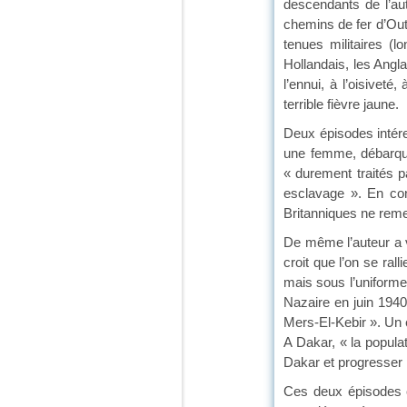
descendants de l’au
chemins de fer d’Out
tenues militaires (
Hollandais, les Angla
l’ennui, à l’oisiveté,
terrible fièvre jaune.
Deux épisodes intér
une femme, débarqués
« durement traités p
esclavage ». En con
Britanniques ne reme
De même l’auteur a 
croit que l’on se ra
mais sous l’uniforme
Nazaire en juin 1940,
Mers-El-Kebir ». Un e
A Dakar, « la populat
Dakar et progresser p
Ces deux épisodes c