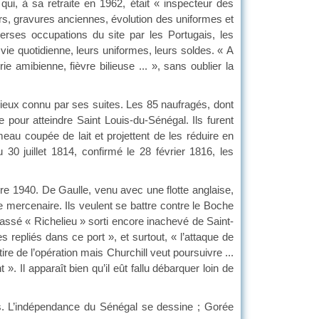
ui, à sa retraite en 1962, était « inspecteur des
rs, gravures anciennes, évolution des uniformes et
verses occupations du site par les Portugais, les
 vie quotidienne, leurs uniformes, leurs soldes. « A
erie amibienne, fièvre bilieuse ... », sans oublier la
ieux connu par ses suites. Les 85 naufragés, dont
pour atteindre Saint Louis-du-Sénégal. Ils furent
eau coupée de lait et projettent de les réduire en
30 juillet 1814, confirmé le 28 février 1816, les
 1940. De Gaulle, venu avec une flotte anglaise,
e mercenaire. Ils veulent se battre contre le Boche
assé « Richelieu » sorti encore inachevé de Saint-
 repliés dans ce port », et surtout, « l’attaque de
e de l’opération mais Churchill veut poursuivre ...
. Il apparaît bien qu’il eût fallu débarquer loin de
s. L’indépendance du Sénégal se dessine ; Gorée