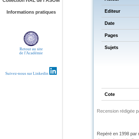
Collection HAL de l’ASOM
Editeur
Informations pratiques
Date
Pages
Sujets
Retour au site
de l'Académie
Suivez-nous sur Linkedin
Cote
Recension rédigée 
Repéré en 1998 par n