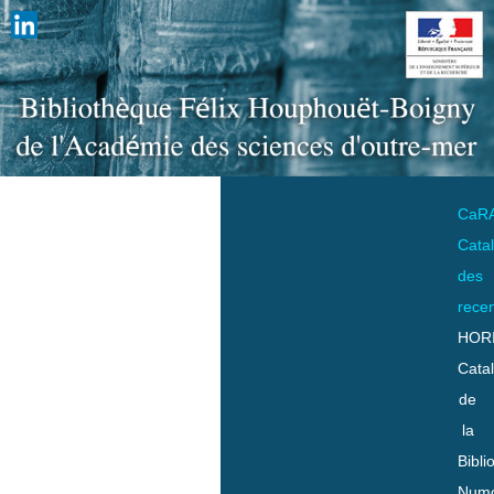
CaR
Cata
des
rece
HOR
Cata
de
la
Bibli
Numo