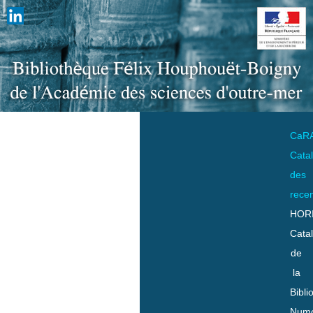
CaR
Cata
des
rece
HOR
Cata
de
la
Bibli
Numo