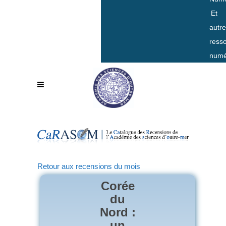
Et
autr
ress
numé
Retour aux recensions du mois
Corée
du
Nord :
un