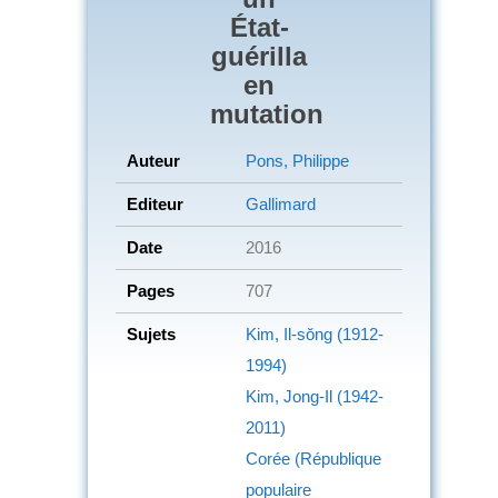
État-
guérilla
en
mutation
Auteur
Pons, Philippe
Editeur
Gallimard
Date
2016
Pages
707
Sujets
Kim, Il-sŏng (1912-
1994)
Kim, Jong-Il (1942-
2011)
Corée (République
populaire