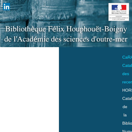
CaR
Cata
des
rece
HOR
Cata
de
la
Bibli
Numo