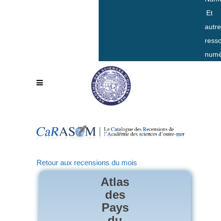
Et
autr
ress
numé
Retour aux recensions du mois
Atlas
des
Pays
du