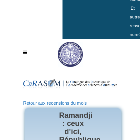
Et
autr
ress
numé
Retour aux recensions du mois
Ramandji
: ceux
d'ici,
République