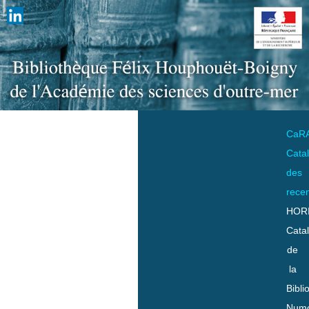
CaR
Cata
des
rece
HOR
Cata
de
la
Bibli
Numo