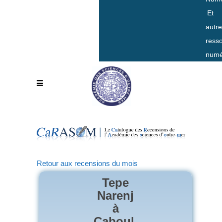
Et
autr
ress
numé
Retour aux recensions du mois
Tepe
Narenj
à
Caboul,