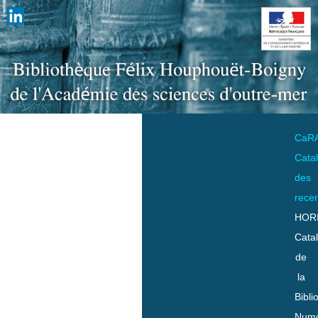
CaR
Cata
des
rece
HOR
Cata
de
la
Bibli
Numo