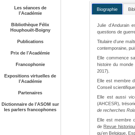
Les séances de
Biographie
Bib
l’Académie
Bibliothèque Félix
Julie d'Andurain e
Houphouët-Boigny
questions de guerre
Titulaire d'une maît
Publications
contemporaine, puis
Prix de l’Académie
Elle commence sa 
histoire du monde
Francophonie
2017).
Expositions virtuelles de
Elle est membre du
l’Académie
Conseil scientifiqu
Partenaires
Elle est aussi vi
(AHCESR), trésoriè
Dictionnaire de l’ASOM sur
les parlers francophones
de recherches Ro
Elle est membre d
de
Revue historiq
qu'en Belgique, Esp