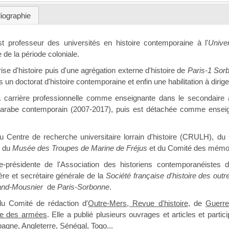
liographie
st professeur des universités en histoire contemporaine à l'
Unive
 de la période coloniale.
rise d'histoire puis d'une agrégation externe d'histoire de
Paris-1 So
 un doctorat d'histoire contemporaine et enfin une habilitation à diri
carrière professionnelle comme enseignante dans le secondaire 
 arabe contemporain (2007-2017), puis est détachée comme ensei
 Centre de recherche universitaire lorrain d'histoire (CRULH), d
e du
Musée des Troupes de Marine de Fréjus
et du Comité des mémoir
ce-présidente de l'Association des historiens contemporanéistes
re et secrétaire générale de la
Société française d'histoire des out
land-Mousnier
de
Paris-Sorbonne
.
u Comité de rédaction d'
Outre-Mers, Revue d'histoire
, de
Guerre
ue des armées
. Elle a publié plusieurs ouvrages et articles et parti
agne, Angleterre, Sénégal, Togo...