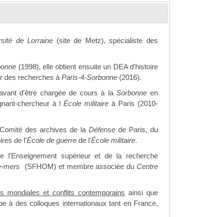
rsité de Lorraine
(site de Metz), spécialiste des
rbonne
(1998), elle obtient ensuite un DEA d'histoire
ger des recherches à
Paris-4-Sorbonne
(2016).
avant d'être chargée de cours à la
Sorbonne
en
gnant-chercheur à l
École militaire
à Paris (2010-
u Comité des archives de la
Défense
de Paris, du
es de l'
École de guerre
de l'
École militaire
.
 de l'Enseignement supérieur et de la recherche
re-mers
(SFHOM) et membre associée du
Centre
s mondiales et conflits contemporains
ainsi que
cipe à des colloques internationaux tant en France,