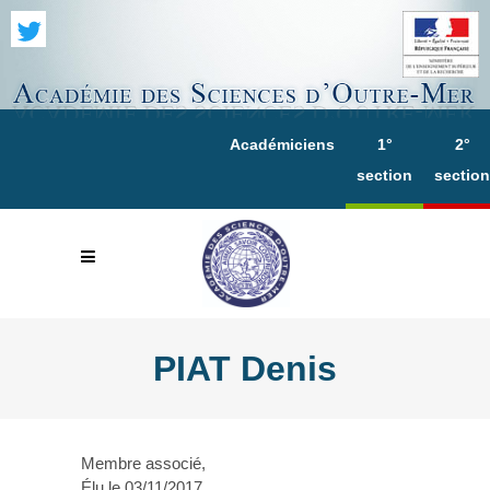
Académiciens
1°
2°
section
section
PIAT Denis
Membre associé,
Élu le 03/11/2017