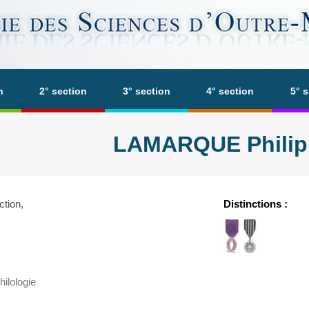
n
2° section
3° section
4° section
5° 
LAMARQUE Philip
tion,
Distinctions :
hilologie