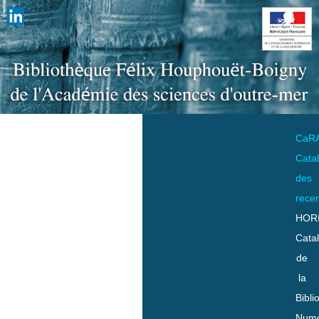
CaR
Cata
des
rece
HOR
Cata
de
la
Bibli
Numo