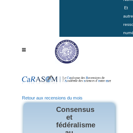
Et
autr
ress
numé
Retour aux recensions du mois
Consensus
et
fédéralisme
au