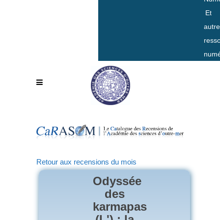
Et
autr
ress
numé
Retour aux recensions du mois
Odyssée
des
karmapas
(L') : la