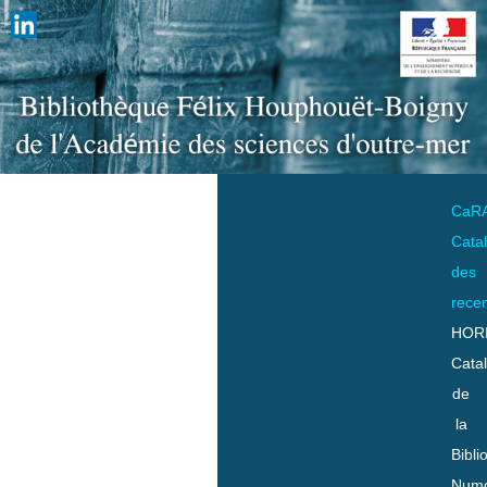
CaR
Cata
des
rece
HOR
Cata
de
la
Bibli
Numo