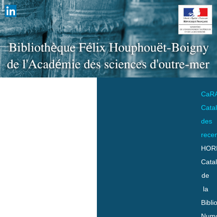
CaR
Cata
des
rece
HOR
Cata
de
la
Bibli
Numo