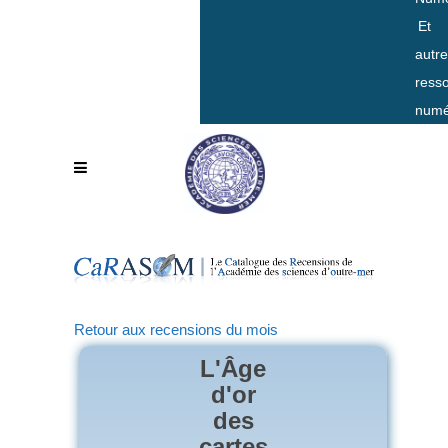
Et
autr
ress
numé
Retour aux recensions du mois
L'Âge
d'or
des
cartes