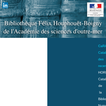
CaR
Cata
des
rece
HOR
Cata
de
la
Bibli
Numo