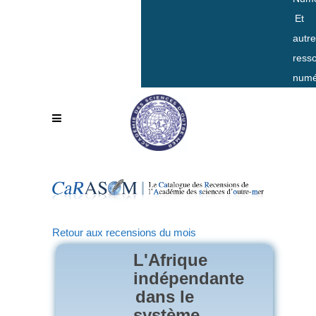
Et
autr
ress
numé
Retour aux recensions du mois
L'Afrique
indépendante
dans le
système