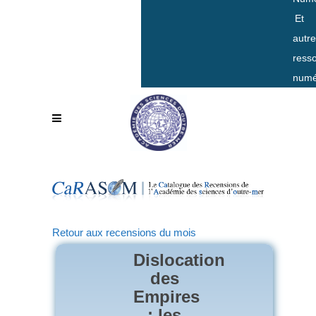
Et
autr
ress
numé
Retour aux recensions du mois
Dislocation
des
Empires
: les