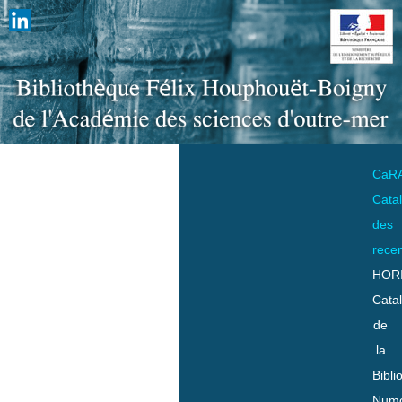
CaR
Cata
des
rece
HOR
Cata
de
la
Bibli
Numo