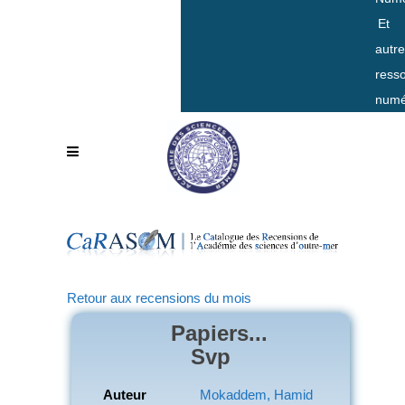
Et
autr
ress
numé
Retour aux recensions du mois
Papiers...
Svp
Auteur
Mokaddem, Hamid