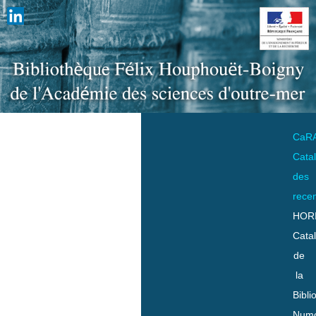
CaR
Cata
des
rece
HOR
Cata
de
la
Bibli
Numo