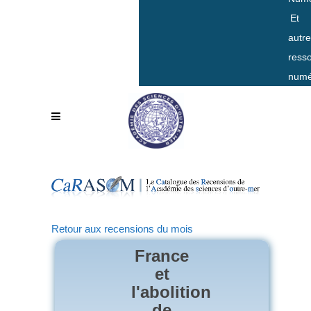
Et
autr
ress
numé
Retour aux recensions du mois
France
et
l'abolition
de