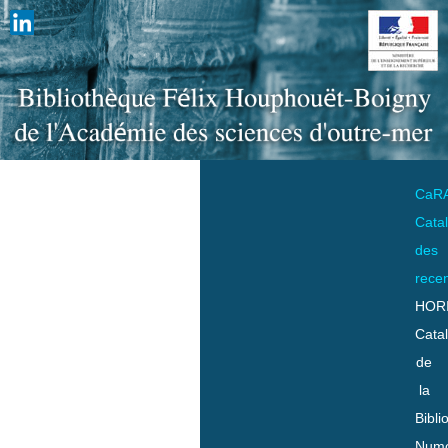
CaR
Cata
des
rece
HOR
Cata
de
la
Bibli
Numo