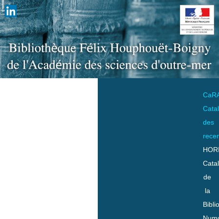
CaR
Cata
des
rece
HOR
Cata
de
la
Bibli
Numo