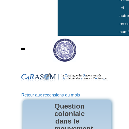
Et
autr
ress
numé
Retour aux recensions du mois
Question
coloniale
dans le
mouvement