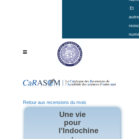
Et
autr
ress
numé
Retour aux recensions du mois
Une vie
pour
l'Indochine
: