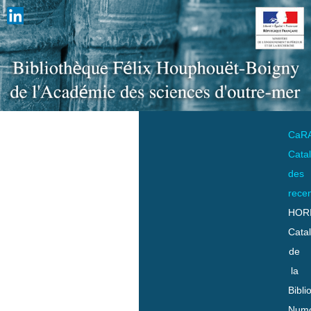
CaR
Cata
des
rece
HOR
Cata
de
la
Bibli
Numo